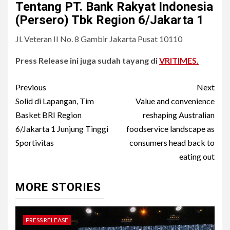
Tentang PT. Bank Rakyat Indonesia
(Persero) Tbk Region 6/Jakarta 1
Jl. Veteran II No. 8 Gambir Jakarta Pusat 10110
Press Release ini juga sudah tayang di
VRITIMES.
Post
Previous
Next
navigation
Solid di Lapangan, Tim
Value and convenience
Basket BRI Region
reshaping Australian
6/Jakarta 1 Junjung Tinggi
foodservice landscape as
Sportivitas
consumers head back to
eating out
MORE STORIES
PRESS RELEASE