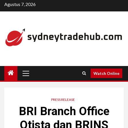
Skip
Agustus 7, 2026
to
content
Primary
Watch Online
Menu
PRESS RELEASE
BRI Branch Office
Otista dan BRINS