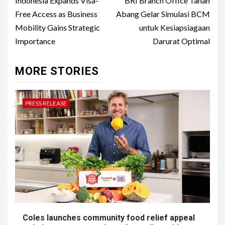
navigation
Indonesia Expands Visa-
BRI Branch Office Tanah
Free Access as Business
Abang Gelar Simulasi BCM
Mobility Gains Strategic
untuk Kesiapsiagaan
Importance
Darurat Optimal
MORE STORIES
PRESS RELEASE
Coles launches community food relief appeal