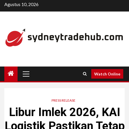
Skip
Agustus 10, 2026
to
content
Primary
Watch Online
Menu
PRESS RELEASE
Libur Imlek 2026, KAI
Logistik Pastikan Tetap